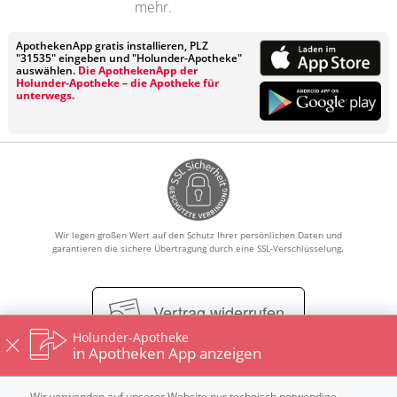
mehr.
ApothekenApp gratis installieren, PLZ
"31535" eingeben und "Holunder-Apotheke"
auswählen.
Die ApothekenApp der
Holunder-Apotheke – die Apotheke für
unterwegs.
Wir legen großen Wert auf den Schutz Ihrer persönlichen Daten und
garantieren die sichere Übertragung durch eine SSL-Verschlüsselung.
Vertrag widerrufen
Holunder-Apotheke
in Apotheken App anzeigen
Impressum
Datenschutz
Nutzungsbedingungen
Wir verwenden auf unserer Website nur technisch notwendige