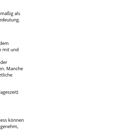
emäßig als
Bedeutung.
r dem
n mit und
oder
hen. Manche
tliche
ageszeit)
tress können
angenehm,