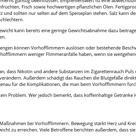
mmerns günstig beeinflussen. Empfehlenswert ist eine abwechslu
früchten, Fisch sowie hochwertigen pflanzlichen Ölen. Fertigpr
alz und sollten nur selten auf dem Speiseplan stehen. Salz kann d
chlechtern.
rgewicht kann bereits eine geringe Gewichtsabnahme dazu beitrage
en.
zelmengen können Vorhofflimmern auslösen oder bestehende Besc
orhofflimmern weniger Flimmeranfälle haben, wenn sie weitgehen
ran, dass Nikotin und andere Substanzen im Zigarettenrauch Puls
ns verändern. Außerdem schädigt das Rauchen die Blutgefäße direk
o genau für die Komplikationen, die man beim Vorhofflimmern fürc
kein Problem. Wer jedoch bemerkt, dass koffeinhaltige Getränke 
n Maßnahmen bei Vorhofflimmern. Bewegung stärkt Herz und Kreis
icht zu erreichen. Viele Betroffene berichten außerdem, dass sie