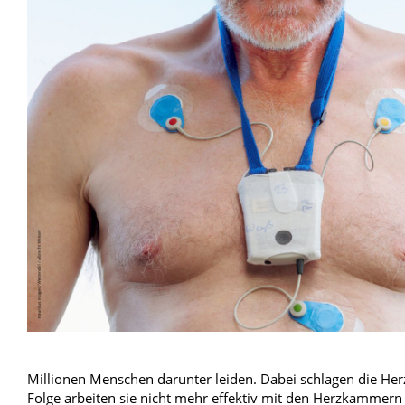
Blut, Krebs und Infektionen
Neurologie
Haut, Haare und Nägel
Schmerz- und Schla
Psychische Erkrankungen
Frauenkrankheiten
Millionen Menschen darunter leiden. Dabei schlagen die Herz
Folge arbeiten sie nicht mehr effektiv mit den Herzkammern