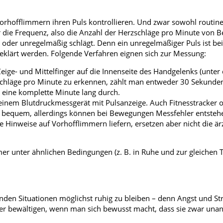
orhofflimmern ihren Puls kontrollieren. Und zwar sowohl routin
 die Frequenz, also die Anzahl der Herzschläge pro Minute von 
 oder unregelmäßig schlägt. Denn ein unregelmäßiger Puls ist bei
geklärt werden. Folgende Verfahren eignen sich zur Messung:
eige- und Mittelfinger auf die Innenseite des Handgelenks (unte
schläge pro Minute zu erkennen, zählt man entweder 30 Sekunde
g eine komplette Minute lang durch.
t einem Blutdruckmessgerät mit Pulsanzeige. Auch Fitnesstracker 
s bequem, allerdings können bei Bewegungen Messfehler entste
Hinweise auf Vorhofflimmern liefern, ersetzen aber nicht die ärz
er unter ähnlichen Bedingungen (z. B. in Ruhe und zur gleichen T
enden Situationen möglichst ruhig zu bleiben – denn Angst und S
sser bewältigen, wenn man sich bewusst macht, dass sie zwar un