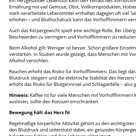
Ein herzgesunder Lebensstil kann den Verlauf des Vorhoffli
Ernährung mit viel Gemüse, Obst, Vollkornprodukten, Hülsen
stark verarbeitete Lebensmittel enthalten dagegen oft viel S
erhöhen – und Bluthochdruck kann das Vorhofflimmern vers
Auch das Körpergewicht spielt eine wichtige Rolle. Bei Übe
Beschwerden zu verringern und Vorhofflimmern zu reduzier
Beim Alkohol gilt: Weniger ist besser. Schon größere Ein
verstärken. In Studien wurde gezeigt, dass Menschen mit V
Alkohol verzichten.
Rauchen erhöht das Risiko für Vorhofflimmern. Das liegt da
Blutdruck steigern und die elektrische Stabilität des Herze
erhöht das Risiko für Blutgerinnsel und Schlaganfälle – als
Hinweis:
Kaffee ist für viele Menschen mit Vorhofflimmern 
auslösen, sollte den Konsum einschränken.
Bewegung hält das Herz fit
Regelmäßige körperliche Aktivität gehört zu den wichtigste
den Blutdruck und unterstützt dabei, ein gesundes Körpergew
belastbarer fühlen und ihre Lebensqualität steigt.