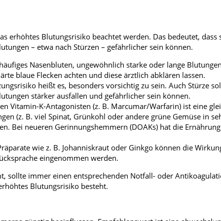
erhöhtes Blutungsrisiko beachtet werden. Das bedeutet, dass 
lutungen – etwa nach Stürzen – gefährlicher sein können.
 häufiges Nasenbluten, ungewöhnlich starke oder lange Blutungen
ärte blaue Flecken achten und diese ärztlich abklären lassen.
ungsrisiko heißt es, besonders vorsichtig zu sein. Auch Stürze so
tungen stärker ausfallen und gefährlicher sein können.
Vitamin-K-Antagonisten (z. B. Marcumar/Warfarin) ist eine gl
en (z. B. viel Spinat, Grünkohl oder andere grüne Gemüse in se
sen. Bei neueren Gerinnungshemmern (DOAKs) hat die Ernährung
 Präparate wie z. B. Johanniskraut oder Ginkgo können die Wirkun
r Rücksprache eingenommen werden.
ollte immer einen entsprechenden Notfall- oder Antikoagulat
 erhöhtes Blutungsrisiko besteht.