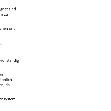
ignet sind
am zu
echen und
g.
vollständig
en
öhnlich
en, da
vensystem