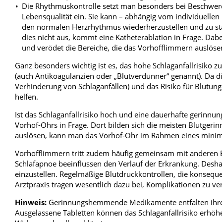
Die Rhythmuskontrolle setzt man besonders bei Beschwer
Lebensqualität ein. Sie kann – abhängig vom individuellen Ri
den normalen Herzrhythmus wiederherzustellen und zu stab
dies nicht aus, kommt eine Katheterablation in Frage. Dab
und verödet die Bereiche, die das Vorhofflimmern auslöse
Ganz besonders wichtig ist es, das hohe Schlaganfallrisiko
(auch Antikoagulanzien oder „Blutverdünner“ genannt). Da d
Verhinderung von Schlaganfällen) und das Risiko für Blutu
helfen.
Ist das Schlaganfallrisiko hoch und eine dauerhafte gerinn
Vorhof-Ohrs in Frage. Dort bilden sich die meisten Blutgerinn
auslösen, kann man das Vorhof-Ohr im Rahmen eines minimal
Vorhofflimmern tritt zudem häufig gemeinsam mit anderen E
Schlafapnoe beeinflussen den Verlauf der Erkrankung. Deshal
einzustellen. Regelmäßige Blutdruckkontrollen, die konseq
Arztpraxis tragen wesentlich dazu bei, Komplikationen zu v
Hinweis:
Gerinnungshemmende Medikamente entfalten ihre
Ausgelassene Tabletten können das Schlaganfallrisiko erhöhe