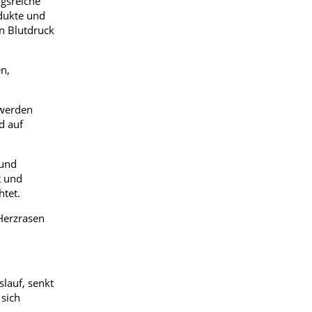
ngsreiche
odukte und
en Blutdruck
n,
hwerden
d auf
 und
t und
htet.
Herzrasen
lauf, senkt
 sich