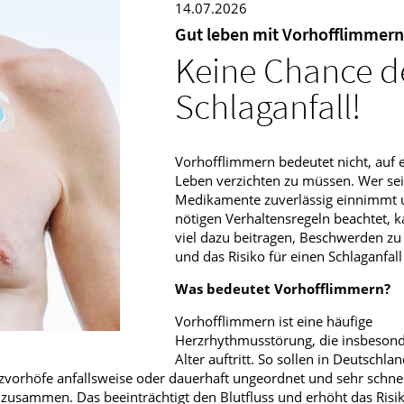
14.07.2026
Männerkrankheiten
Gut leben mit Vorhofflimmern
Keine Chance 
fmedizin
Schlaganfall!
Vorhofflimmern bedeutet nicht, auf e
Leben verzichten zu müssen. Wer se
Medikamente zuverlässig einnimmt 
nötigen Verhaltensregeln beachtet, k
viel dazu beitragen, Beschwerden zu
und das Risiko für einen Schlaganfall
Was bedeutet Vorhofflimmern?
Vorhofflimmern ist eine häufige
Herzrhythmusstörung, die insbeson
Alter auftritt. So sollen in Deutschla
vorhöfe anfallsweise oder dauerhaft ungeordnet und sehr schnell
 zusammen. Das beeinträchtigt den Blutfluss und erhöht das Risik