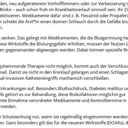
den, neu aufgetretenem Vorhofflimmern oder zur Verbesserung 
siko – auch schon früh im Krankheitsverlauf sinnvoll sein. Ihr Zie
ilisieren. Medikamente dafür sind z. B. Flecainid oder Propafen
ei schiebt die Ärzt*in einen dünnen Schlauch durch die Gefäße bi
n.
 zu senken. Das gelingt mit Medikamenten, die die Blutgerinnung
iese Wirkstoffe die Blutungsgefahr erhöhen, müssen der Nutzen (
ngen gegeneinander abgewogen werden. Dabei können spezielle Ri
ungshemmende Therapie nicht möglich, kommt auch der Verschluss
sel. Damit sie nicht in den Kreislauf gelangen und einen Schlagan
-invasiven Kathetereingriffs mechanisch verschließen.
rkrankungen auf. Besonders Bluthochdruck, Diabetes mellitus u
b gehört es zur Behandlung, diese Risikofaktoren möglichst gut
uente Einnahme verordneter Medikamente und Kontrolltermine in
ermeiden.
 Schutzwirkung nur, wenn sie regelmäßig eingenommen werden
n. Ganz besonders gilt das für die neueren Wirkstoffe (DOAKs), 