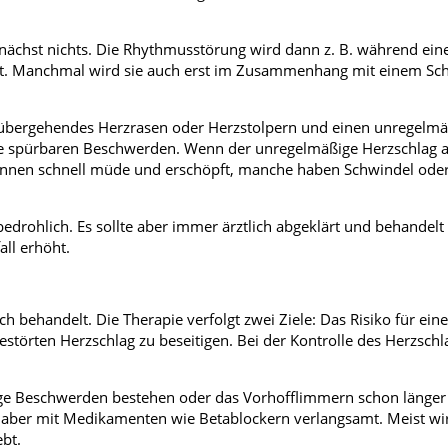
ächst nichts. Die Rhythmusstörung wird dann z. B. während ein
t. Manchmal wird sie auch erst im Zusammenhang mit einem Sch
rübergehendes Herzrasen oder Herzstolpern und einen unregelmä
e spürbaren Beschwerden. Wenn der unregelmäßige Herzschlag a
nt*innen schnell müde und erschöpft, manche haben Schwindel oder
edrohlich. Es sollte aber immer ärztlich abgeklärt und behandelt
all erhöht.
ch behandelt. Die Therapie verfolgt zwei Ziele: Das Risiko für ein
störten Herzschlag zu beseitigen. Bei der Kontrolle des Herzschl
ge Beschwerden bestehen oder das Vorhofflimmern schon länger 
d aber mit Medikamenten wie Betablockern verlangsamt. Meist wi
ebt.