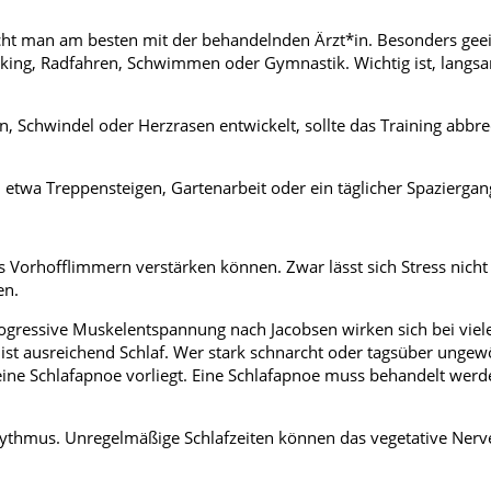
pricht man am besten mit der behandelnden Ärzt*in. Besonders gee
king, Radfahren, Schwimmen oder Gymnastik. Wichtig ist, langs
Schwindel oder Herzrasen entwickelt, sollte das Training abbr
 etwa Treppensteigen, Gartenarbeit oder ein täglicher Spaziergan
s Vorhofflimmern verstärken können. Zwar lässt sich Stress nicht 
en.
gressive Muskelentspannung nach Jacobsen wirken sich bei viel
ist ausreichend Schlaf. Wer stark schnarcht oder tagsüber ungew
 eine Schlafapnoe vorliegt. Eine Schlafapnoe muss behandelt werd
hythmus. Unregelmäßige Schlafzeiten können das vegetative Ner