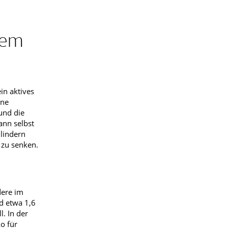
dem
in aktives
ine
und die
ann selbst
 lindern
 zu senken.
dere im
nd etwa 1,6
. In der
o für