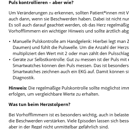
Puls kontrollieren – aber wie?
Um Veränderungen zu erkennen, sollten Patient*innen mit V
auch dann, wenn sie Beschwerden haben. Dabei ist nicht nur
Es soll auch darauf geachtet werden, ob das Herz regelmäßig
Vorhofflimmern ein wichtiger Hinweis und sollte ärztlich ab
Manuelle Pulskontrolle am Handgelenk: Hierbei legt man Z
Daumen) und fühlt die Pulswelle. Um die Anzahl der Herz
multipliziert den Wert mit 2 oder man zählt den Pulsschla
Geräte zur Selbstkontrolle: Gut zu messen ist der Puls mi
Smartwatches können den Puls messen. Das ist besonder
Smartwatches zeichnen auch ein EKG auf. Damit können sie 
Diagnostik.
Hinweis:
Die regelmäßige Pulskontrolle sollte möglichst imm
erfolgen, um vergleichbare Werte zu erhalten.
Was tun beim Herzstolpern?
Bei Vorhofflimmern ist es besonders wichtig, auch in belast
die Beschwerden verstärken. Viele Episoden lassen sich be
aber in der Regel nicht unmittelbar gefährlich sind.