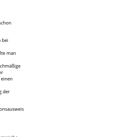
schon
 bei
llte man
eichmäßige
hr
 einen
g der
ionsausweis