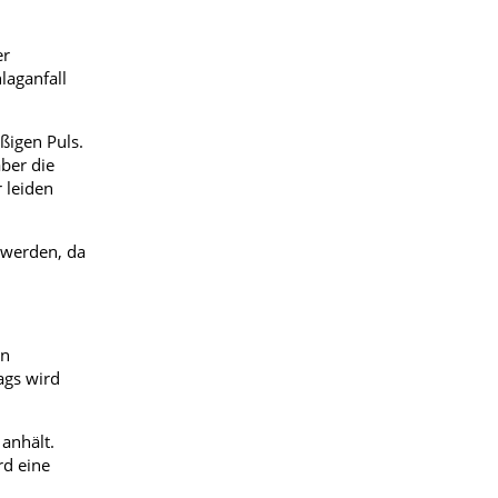
er
laganfall
ßigen Puls.
ber die
 leiden
 werden, da
en
ags wird
anhält.
rd eine