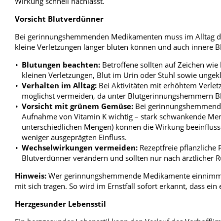
Wirkung schnell nachlässt.
Vorsicht Blutverdünner
Bei gerinnungshemmenden Medikamenten muss im Alltag das 
kleine Verletzungen länger bluten können und auch innere B
Blutungen beachten:
Betroffene sollten auf Zeichen wie
kleinen Verletzungen, Blut im Urin oder Stuhl sowie ungekl
Verhalten im Alltag:
Bei Aktivitäten mit erhöhtem Verletz
möglichst vermeiden, da unter Blutgerinnungshemmern Blu
Vorsicht mit grünem Gemüse:
Bei gerinnungshemmenden 
Aufnahme von Vitamin K wichtig – stark schwankende Meng
unterschiedlichen Mengen) können die Wirkung beeinflus
weniger ausgeprägten Einfluss.
Wechselwirkungen vermeiden:
Rezeptfreie pflanzliche
Blutverdünner verändern und sollten nur nach ärztliche
Hinweis:
Wer gerinnungshemmende Medikamente einnimmt, s
mit sich tragen. So wird im Ernstfall sofort erkannt, dass ein
Herzgesunder Lebensstil