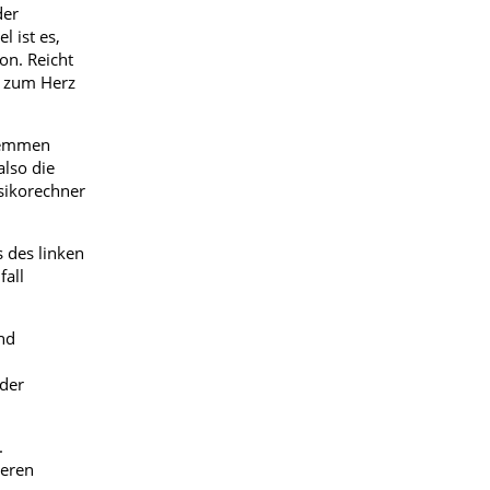
der
l ist es,
on. Reicht
s zum Herz
 hemmen
also die
sikorechner
 des linken
fall
nd
 der
.
deren